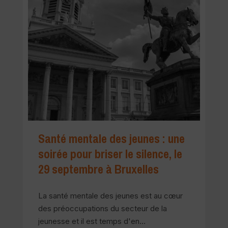
Santé mentale des jeunes : une
C
soirée pour briser le silence, le
7
29 septembre à Bruxelles
L
d
La santé mentale des jeunes est au cœur
c
des préoccupations du secteur de la
…
jeunesse et il est temps d'en…
C'