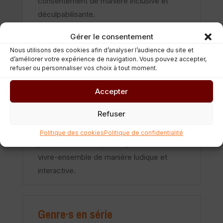
consentement de manière inclusive et
déculpabilisante.
Gérer le consentement
Nous utilisons des cookies afin d’analyser l’audience du site et
DouzQuinz
d’améliorer votre expérience de navigation. Vous pouvez accepter,
refuser ou personnaliser vos choix à tout moment.
Le DouzQuinz est un guide gratuit créé par
le CIDJ pour aider tous les jeunes de 12 à
Accepter
15 ans à comprendre la société et à
Refuser
aborder des sujets clés comme les
relations affectives et sexuelles, le
Politique des cookies
Politique de confidentialité
parcours scolaires, la citoyenneté et le
vivre-ensemble de manière ludique et
interactive.
Genre·s en série