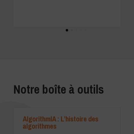
re
da
Notre boîte à outils
AlgorithmIA : L’histoire des
algorithmes