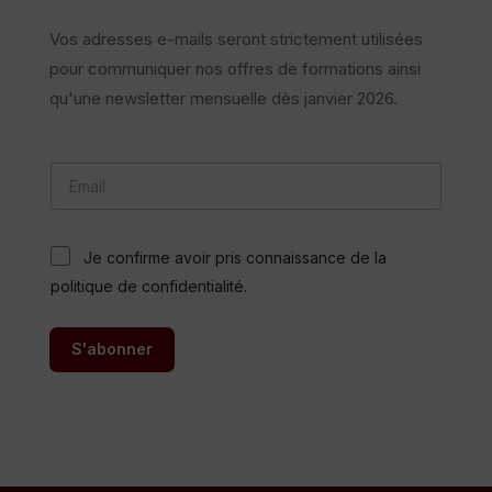
Vos adresses e-mails seront strictement utilisées
pour communiquer nos offres de formations ainsi
qu'une newsletter mensuelle dès janvier 2026.
E
E
-
-
m
m
a
a
i
i
Je confirme avoir pris connaissance de la
l
l
E
politique de confidentialité.
-
m
a
S'abonner
i
l
E
-
m
a
i