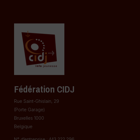
l
Fédération CIDJ
Rue Saint-Ghislain, 29
(Porte Garage)
Bruxelles 1000
Belgique
N° d’entreprise : 443 222 296