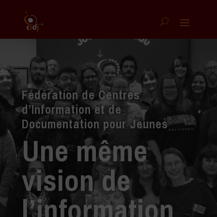
F
édération de
C
entres
d’
I
nformation et de
D
ocumentation pour
J
eunes
Une même
vision de
l’information