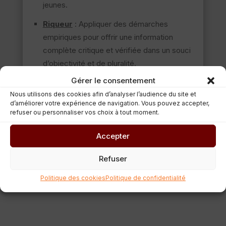
jeunes.
Riqueur
: Appliquer des démarches
empiriques pour offrir une information
complète critique et vérifiée dans un souci
d’objectivité et de pluralité.
Gérer le consentement
Utopie
: croire au changement et se servir
Nous utilisons des cookies afin d’analyser l’audience du site et
de l’utopie comme moteur
d’améliorer votre expérience de navigation. Vous pouvez accepter,
d’expérimentation et d’innovation.
refuser ou personnaliser vos choix à tout moment.
Accepter
Refuser
Politique des cookies
Politique de confidentialité