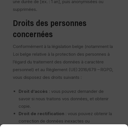
une durée de [ex. : 1 an], puis anonymisées ou
supprimées.
Droits des personnes
concernées
Conformément à la législation belge (notamment la
Loi belge relative à la protection des personnes à
l’égard du traitement des données à caractère
personnel) et au Règlement (UE) 2016/679 – RGPD,
vous disposez des droits suivants :
Droit d’accès
: vous pouvez demander de
savoir si nous traitons vos données, et obtenir
copie.
Droit de rectification
: vous pouvez obtenir la
correction de données inexactes ou