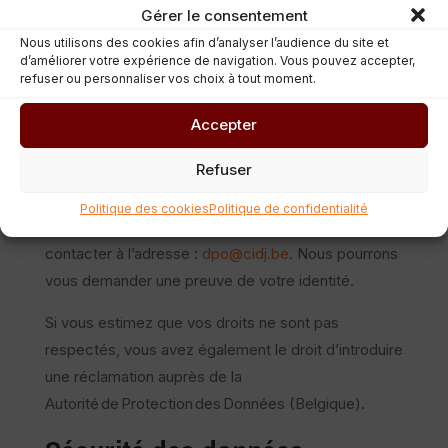
incomplètes.
Gérer le consentement
Droit à l’effacement
(« droit à l’oubli ») sous
Nous utilisons des cookies afin d’analyser l’audience du site et
réserve des obligations légales.
d’améliorer votre expérience de navigation. Vous pouvez accepter,
Droit à la limitation
du traitement.
refuser ou personnaliser vos choix à tout moment.
Droit à la portabilité des données
(dans
Accepter
certaines conditions).
Droit d’opposition
au traitement fondé sur
Refuser
notre intérêt légitime.
Politique des cookies
Politique de confidentialité
Pour exercer ces droits, vous pouvez nous
contacter à l’adresse :
dpo@cidj.be
. Nous pourrons
vous demander une preuve de votre identité.
Si vous estimez que vos droits ne sont pas
respectés, vous avez également le droit d’introduire
une réclamation auprès de la
Autorité de Protection des Données (Belgique).