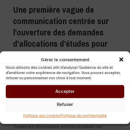
Une première vague de
communication centrée sur
l’ouverture des demandes
d’allocations d’études pour
l’année 2022/2023.
Gérer le consentement
Les procédures de demande d’allocations d’études
Nous utilisons des cookies afin d’analyser l’audience du site et
d’améliorer votre expérience de navigation. Vous pouvez accepter,
pour l’année académique et scolaire 2021/2022
refuser ou personnaliser vos choix à tout moment.
s’ouvriront ce 5 juillet 2022. Une communication
spécifique y sera dédiée dans le cadre de la
Accepter
campagne lancée ce jour.
Refuser
Les demandes d’allocations d’études peuvent être
Politique des cookies
Politique de confidentialité
introduites en ligne ou par courrier recommandé.
Toutes les informations sont accessibles sur