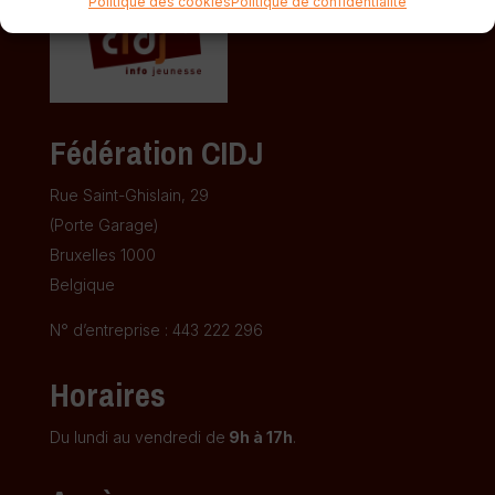
Politique des cookies
Politique de confidentialité
Fédération CIDJ
Rue Saint-Ghislain, 29
(Porte Garage)
Bruxelles 1000
Belgique
N° d’entreprise : 443 222 296
Horaires
Du lundi au vendredi de
9h à 17h
.