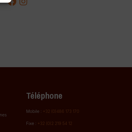
Téléphone
Mobile :
+32 (0)486 173 170
gnes
Fixe :
+32 (0)2 219 54 12