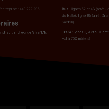
’entreprise : 443 222 296
Bus
: lignes 52 et 48 (arrêt J
de Balle), ligne 95 (arrêt Gra
raires
Sablon)
Tram
: lignes 3, 4 et 51 (Port
undi au vendredi de
9h à 17h
.
Hal à 700 mètres)
.