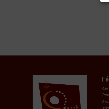
Fé
Rue 
(Por
Brux
Belg