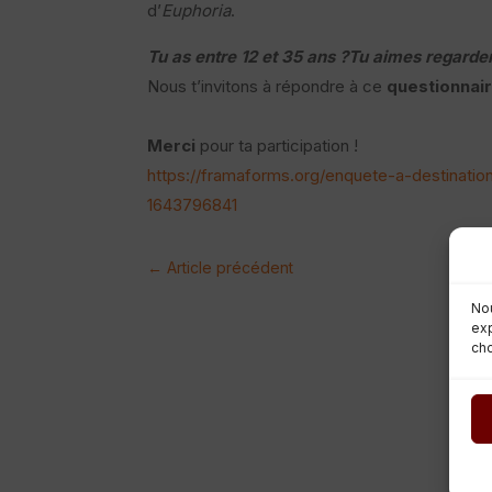
d’
Euphoria
.
Tu as entre 12 et 35 ans ?Tu aimes regarder
Nous t’invitons à répondre à ce
questionnai
Merci
pour ta participation !
https://framaforms.org/enquete-a-destinati
1643796841
←
Article précédent
Nou
exp
cho