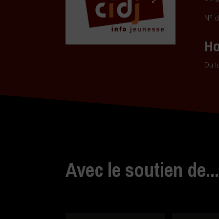
N° d
Ho
Du l
Avec le soutien de..