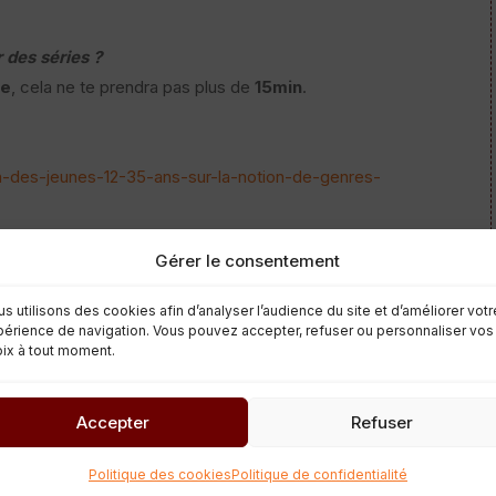
 des séries ?
re
, cela ne te prendra pas plus de
15min
.
on-des-jeunes-12-35-ans-sur-la-notion-de-genres-
Gérer le consentement
Article suivant
→
s utilisons des cookies afin d’analyser l’audience du site et d’améliorer votr
érience de navigation. Vous pouvez accepter, refuser ou personnaliser vos
ix à tout moment.
Accepter
Refuser
Politique des cookies
Politique de confidentialité