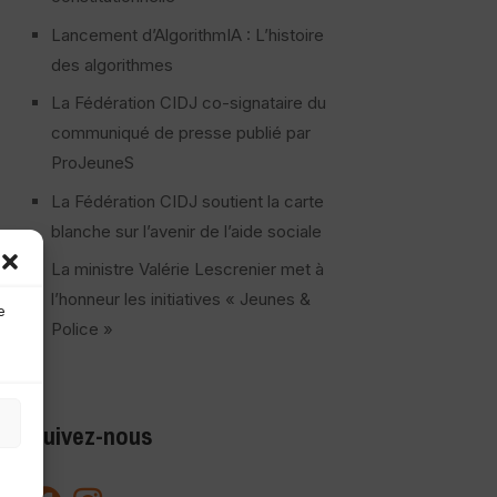
Lancement d’AlgorithmIA : L’histoire
des algorithmes
La Fédération CIDJ co-signataire du
communiqué de presse publié par
ProJeuneS
La Fédération CIDJ soutient la carte
blanche sur l’avenir de l’aide sociale
La ministre Valérie Lescrenier met à
l’honneur les initiatives « Jeunes &
e
Police »
Suivez-nous