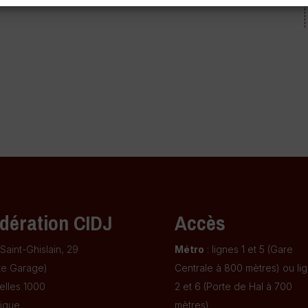
dération CIDJ
Accès
Saint-Ghislain, 29
Métro
: lignes 1 et 5 (Gare
te Garage)
Centrale à 800 mètres) ou li
elles 1000
2 et 6 (Porte de Hal à 700
ique
mètres)