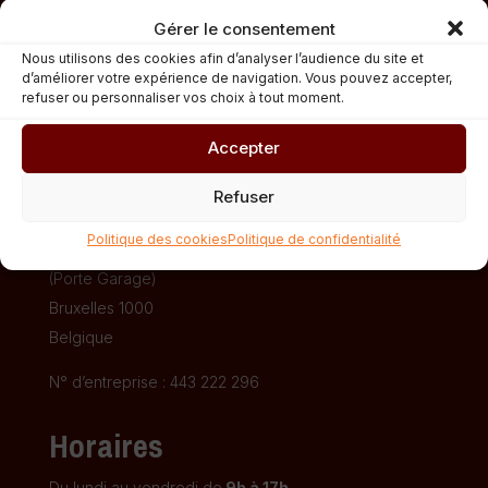
Gérer le consentement
Nous utilisons des cookies afin d’analyser l’audience du site et
d’améliorer votre expérience de navigation. Vous pouvez accepter,
refuser ou personnaliser vos choix à tout moment.
Accepter
Fédération CIDJ
Refuser
Politique des cookies
Politique de confidentialité
Rue Saint-Ghislain, 29
(Porte Garage)
Bruxelles 1000
Belgique
N° d’entreprise : 443 222 296
Horaires
Du lundi au vendredi de
9h à 17h
.