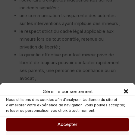
incidents signalés ;
une communication transparente des autorités
sur les interventions ayant impliqué des mineurs ;
le respect strict du cadre légal applicable aux
mineurs lors de tout contrôle, retenue ou
privation de liberté ;
la garantie effective pour tout mineur privé de
liberté de toujours pouvoir contacter rapidement
ses parents, une personne de confiance ou un
avocat ;
une formation renforcée des forces de l’ordre
Gérer le consentement
aux droits de l’enfant ;
Nous utilisons des cookies afin d’analyser l’audience du site et
la mise en place d’un mécanisme de signalement
d’améliorer votre expérience de navigation. Vous pouvez accepter,
accessible aux jeunes qui estiment avoir subi une
refuser ou personnaliser vos choix à tout moment.
atteinte à leurs droits ;
Accepter
la publication de données relatives aux
interventions impliquant des mineurs lors de