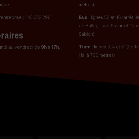
ique
mètres)
’entreprise : 443 222 296
Bus
: lignes 52 et 48 (arrêt J
de Balle), ligne 95 (arrêt Gra
raires
Sablon)
Tram
: lignes 3, 4 et 51 (Port
undi au vendredi de
9h à 17h
.
Hal à 700 mètres)
.