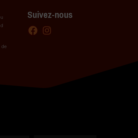
Suivez-nous
eu
nd
e de