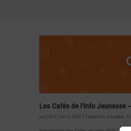
Les Cafés de l’Info Jeunesse –
par
CIDJ
|
Avr 3, 2025
|
Toutes les actualités
,
F
Présentation des Cafés de l’Info 2025 Les Ca