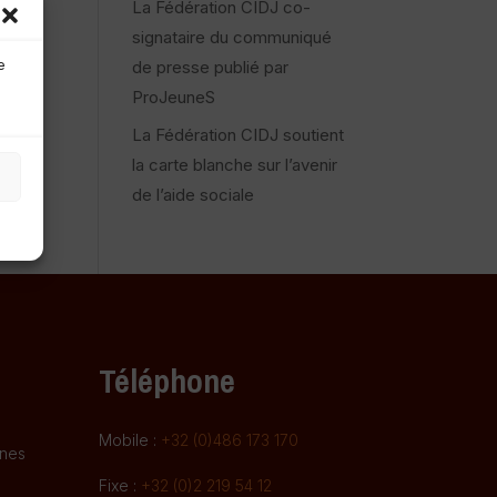
La Fédération CIDJ co-
e
signataire du communiqué
de presse publié par
e
ProJeuneS
La Fédération CIDJ soutient
la carte blanche sur l’avenir
de l’aide sociale
Téléphone
Mobile :
+32 (0)486 173 170
gnes
Fixe :
+32 (0)2 219 54 12