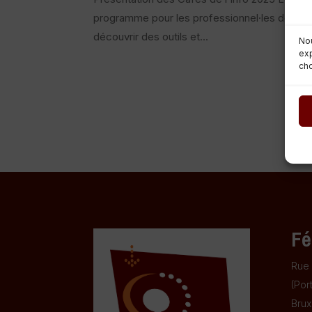
programme pour les professionnel·les de l’in
découvrir des outils et...
Nou
exp
cho
Fé
Rue 
(Por
Brux