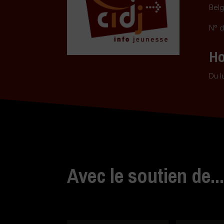
Belg
N° d
Ho
Du l
Avec le soutien de..