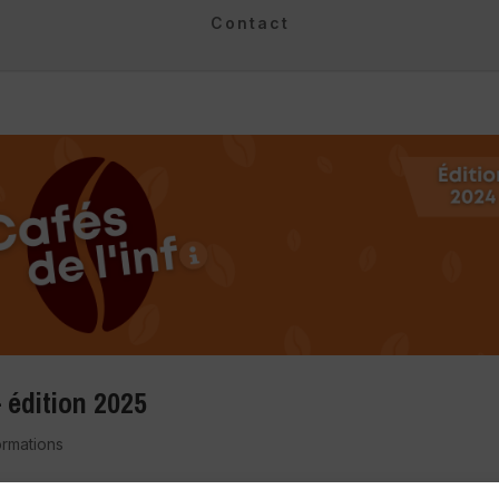
Contact
 édition 2025
ormations
fés de l’Info Jeunesse sont de retour en 2025 avec un nouveau