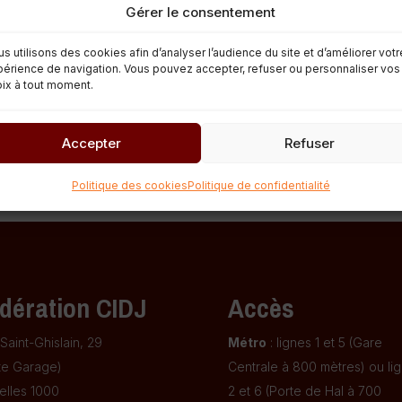
Gérer le consentement
formation jeunesse. Ces formations sont l’occasion d’échanger, d
s utilisons des cookies afin d’analyser l’audience du site et d’améliorer votr
érience de navigation. Vous pouvez accepter, refuser ou personnaliser vos
ix à tout moment.
Accepter
Refuser
Politique des cookies
Politique de confidentialité
dération CIDJ
Accès
Saint-Ghislain, 29
Métro
: lignes 1 et 5 (Gare
te Garage)
Centrale à 800 mètres) ou li
elles 1000
2 et 6 (Porte de Hal à 700