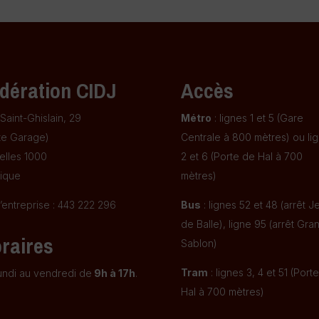
dération CIDJ
Accès
Saint-Ghislain, 29
Métro
: lignes 1 et 5 (Gare
te Garage)
Centrale à 800 mètres) ou li
elles 1000
2 et 6 (Porte de Hal à 700
ique
mètres)
’entreprise : 443 222 296
Bus
: lignes 52 et 48 (arrêt J
de Balle), ligne 95 (arrêt Gra
raires
Sablon)
Tram
: lignes 3, 4 et 51 (Port
undi au vendredi de
9h à 17h
.
Hal à 700 mètres)