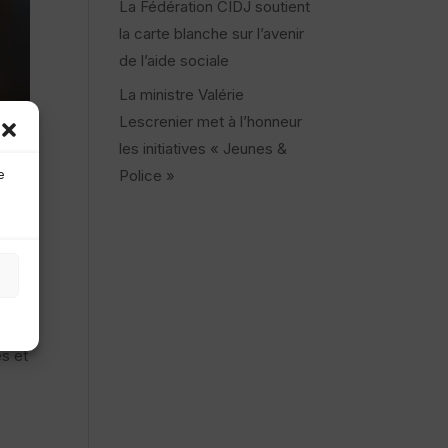
La Fédération CIDJ soutient
la carte blanche sur l’avenir
de l’aide sociale
La ministre Valérie
Lescrenier met à l’honneur
les initiatives « Jeunes &
Police »
e
es et