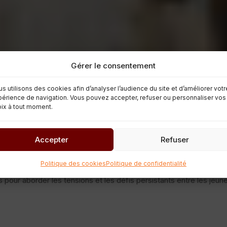
Gérer le consentement
s utilisons des cookies afin d’analyser l’audience du site et d’améliorer votr
érience de navigation. Vous pouvez accepter, refuser ou personnaliser vos
ix à tout moment.
& Police : Vers un dialogue concerté »
Accepter
Refuser
Evénements
Politique des cookies
Politique de confidentialité
ue concerté », s’est tenu le 25 janvier 2024 au Centre Culturel
pour aborder les tensions et les défis persistants entre les jeun