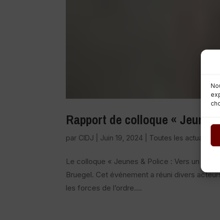
Nou
exp
cho
Rapport de colloque « Jeunes 
par
CIDJ
|
Juin 19, 2024
|
Toutes les actualités
,
Le colloque « Jeunes & Police : Vers un dialog
Bruegel. Cet événement a réuni divers acteurs 
les forces de l’ordre....