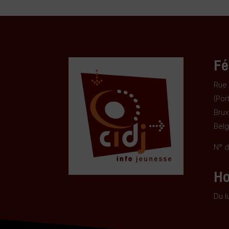
Fé
Rue 
(Por
Brux
Belg
N° d
Ho
Du l