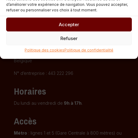
d’améliorer votre expérience de navigation. Vous pouvez accepter,
refuser ou personnaliser vos choix à tout moment.
Fédération CIDJ
Accepter
Rue Saint-Ghislain, 29
Refuser
(Porte Garage)
Politique des cookies
Politique de confidentialité
Bruxelles 1000
Belgique
N° d’entreprise : 443 222 296
Horaires
Du lundi au vendredi de
9h à 17h
.
Accès
Métro
: lignes 1 et 5 (Gare Centrale à 800 mètres) ou