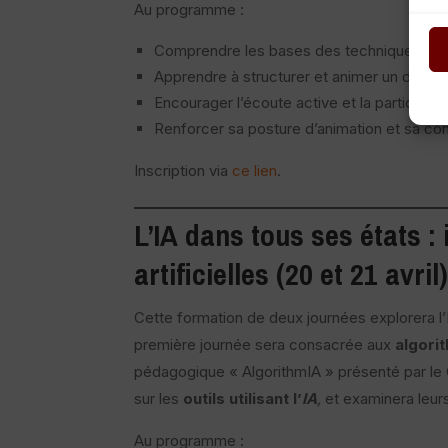
Au programme :
Comprendre les bases des techniques orat
Apprendre à structurer et animer un débat
Encourager l’écoute active et la participati
Renforcer sa posture d’animation et sa con
Inscription via
ce lien
.
L’
IA
dans tous
ses états :
artificielles (20 et 21 avril)
Cette formation de deux journées explorera l
première journée sera consacrée aux
algori
pédagogique « AlgorithmIA » présenté par le
sur les
outils utilisant l’
IA
,
et examinera leurs
Au programme :