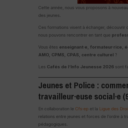
Cette année, nous vous proposons à nouveau 
des jeunes.
Ces formations visent à échanger, découvrir 
nous pouvons rencontrer en tant que
profess
Vous êtes
enseignant·e, formateur·rice, é
AMO, CPMS, CPAS, centre culturel
?
Les
Cafés de l’Info Jeunesse 2026
sont fa
Jeunes
et
Police
: comment
travailleur·euse social·e 
En collaboration le
Cfs·ep
et la
Ligue des Dro
relations entre jeunes et forces de l’ordre à 
pédagogiques.