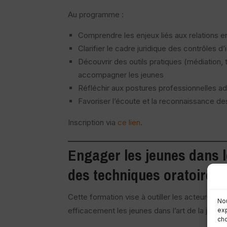
Au programme :
Comprendre les enjeux liés aux relations en
Clarifier le cadre juridique des contrôles d’
Découvrir des outils pratiques (médiation, t
accompagner les jeunes
Réfléchir aux postures professionnelles ad
Favoriser l’écoute et la reconnaissance d
Inscription via
ce lien
.
Engager les jeunes dans
des
techniques oratoires
(
Cette formation vise à outiller les acteur·ric
Nou
efficacement les jeunes dans l’art de la joute 
exp
cho