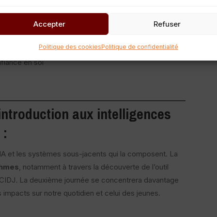
Accepter
Refuser
oires dans une perspective éducative
Politique des cookies
Politique de confidentialité
on
fiance en soi
 introduction
aux intelligences
 :
’IA et les systèmes sous-jacents qui la composent. La
thmes
, notamment à travers la découverte de l’outil
 CIDJ
.
La deuxième journée se concentrera davantage
 impacts sur notre quotidien et celui des jeunes.