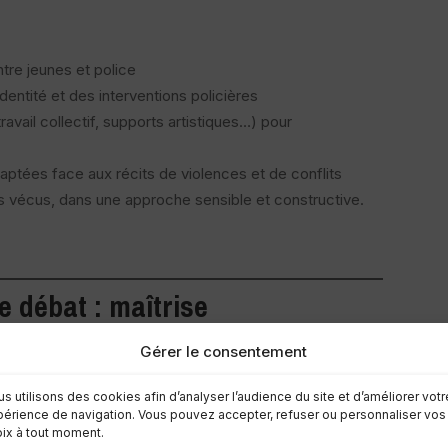
tre jeunes et police
identité et des interventions policières
ravail collectif, supports artistiques…) pour
aptées face aux récits de violences et de conflits
es vécus, dans une approche sensible et constructive.
le débat
: maîtrise
16 et 17 février) :
Gérer le consentement
es de terrain pour qu’iels puissent former et accompagner
s utilisons des cookies afin d’analyser l’audience du site et d’améliorer votr
verbale.
érience de navigation. Vous pouvez accepter, refuser ou personnaliser vos
ix à tout moment.