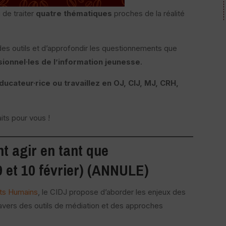
de traiter
quatre thématiques
proches de la réalité
des outils et d’approfondir les questionnements que
ionnel·les de l’information jeunesse
.
ducateur·rice ou travaillez en OJ, CIJ, MJ, CRH,
its pour vous !
 agir en tant que
(9 et 10 février) (ANNULE)
its Humains
, le CIDJ propose d’aborder les enjeux des
travers des outils de médiation et des approches