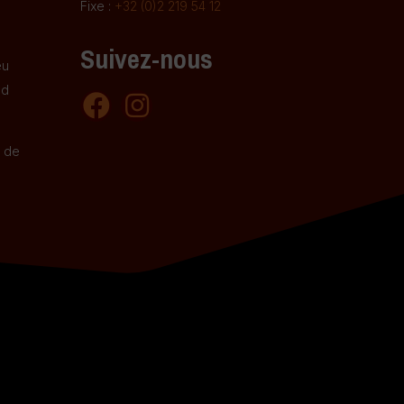
Fixe :
+32 (0)2 219 54 12
Suivez-nous
eu
nd
e de