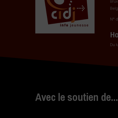
Brux
Belg
N° d
Ho
Du l
Avec le soutien de..