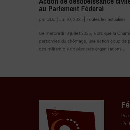
Action de désobéissance civile
au Parlement Fédéral
par
CIDJ
|
Juil 10, 2025
|
Toutes les actualités
Ce mercredi 10 juillet 2025, alors que la Cham
personnes du chômage, une action coup de p
des militant·e·s de plusieurs organisations...
Fé
Rue 
(Por