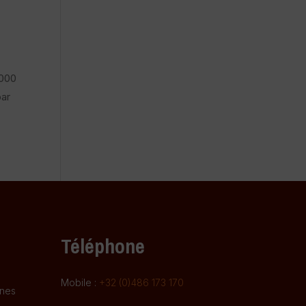
s
 000
par
Téléphone
Mobile :
+32 (0)486 173 170
gnes