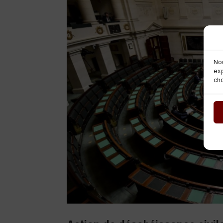
Nou
exp
cho