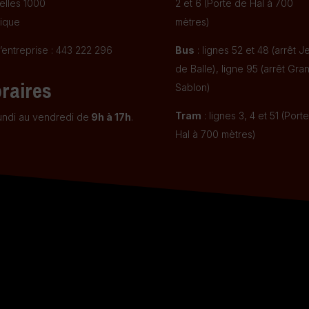
elles 1000
2 et 6 (Porte de Hal à 700
ique
mètres)
’entreprise : 443 222 296
Bus
: lignes 52 et 48 (arrêt J
de Balle), ligne 95 (arrêt Gra
raires
Sablon)
Tram
: lignes 3, 4 et 51 (Port
undi au vendredi de
9h à 17h
.
Hal à 700 mètres)
.