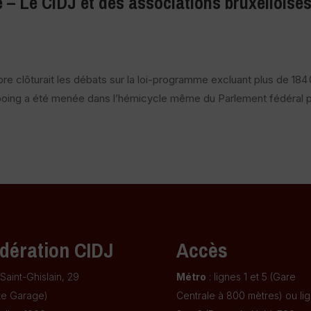
 – Le CIDJ et des associations bruxelloise
bre clôturait les débats sur la loi-programme excluant plus de 184
oing a été menée dans l’hémicycle même du Parlement fédéral 
dération CIDJ
Accès
Saint-Ghislain, 29
Métro
: lignes 1 et 5 (Gare
te Garage)
Centrale à 800 mètres) ou li