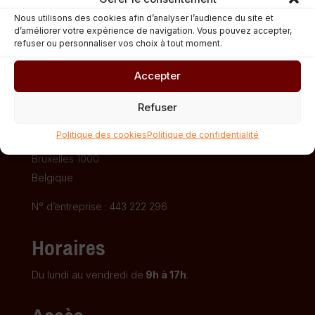
Nous utilisons des cookies afin d’analyser l’audience du site et
d’améliorer votre expérience de navigation. Vous pouvez accepter,
refuser ou personnaliser vos choix à tout moment.
Accepter
Fédération CIDJ
Refuser
Rue Saint-Ghislain, 29
Politique des cookies
Politique de confidentialité
(Porte Garage)
Bruxelles 1000
Belgique
N° d’entreprise : 443 222 296
Horaires
Du lundi au vendredi de
9h à 17h
.