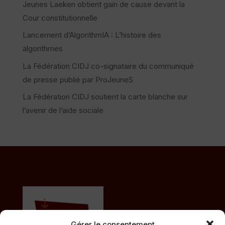
Jeunes Laeken obtient gain de cause devant la
Cour constitutionnelle
Lancement d’AlgorithmIA : L’histoire des
algorithmes
La Fédération CIDJ co-signataire du communiqué
de presse publié par ProJeuneS
La Fédération CIDJ soutient la carte blanche sur
l’avenir de l’aide sociale
Gérer le consentement