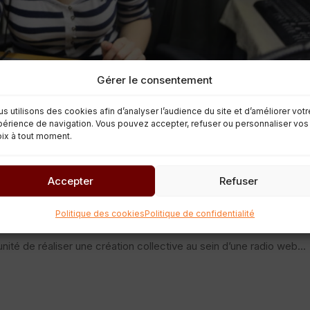
Gérer le consentement
s utilisons des cookies afin d’analyser l’audience du site et d’améliorer votr
érience de navigation. Vous pouvez accepter, refuser ou personnaliser vos
ix à tout moment.
sion radio de A à Z
Accepter
Refuser
ualités
Politique des cookies
Politique de confidentialité
uirons, ensemble une émission radio, et ce, du choix de la théma
unité de réaliser une création collective au sein d’une radio web...