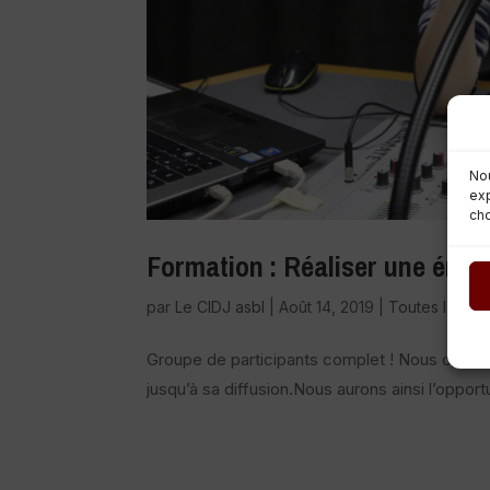
Nou
exp
cho
Formation : Réaliser une émis
par
Le CIDJ asbl
|
Août 14, 2019
|
Toutes les act
Groupe de participants complet ! Nous constr
jusqu’à sa diffusion.Nous aurons ainsi l’opport