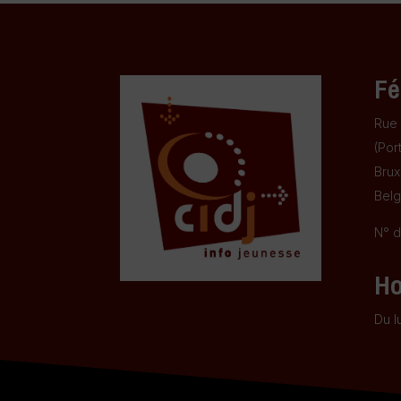
Fé
Rue 
(Por
Brux
Belg
N° d
Ho
Du l