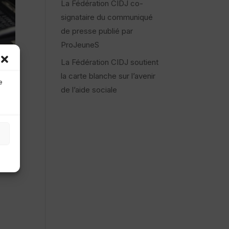
La Fédération CIDJ co-
signataire du communiqué
de presse publié par
ProJeuneS
La Fédération CIDJ soutient
la carte blanche sur l’avenir
e
de l’aide sociale
tique