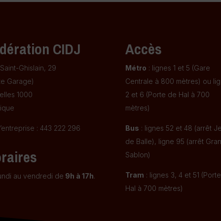
dération CIDJ
Accès
Saint-Ghislain, 29
Métro
: lignes 1 et 5 (Gare
te Garage)
Centrale à 800 mètres) ou li
elles 1000
2 et 6 (Porte de Hal à 700
ique
mètres)
’entreprise : 443 222 296
Bus
: lignes 52 et 48 (arrêt J
de Balle), ligne 95 (arrêt Gra
raires
Sablon)
Tram
: lignes 3, 4 et 51 (Port
undi au vendredi de
9h à 17h
.
Hal à 700 mètres)