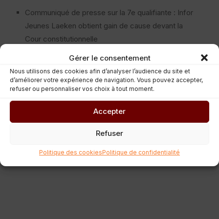
Communiqué de presse sur la 7e qualifiante : Infor
Jeunes Laeken obtient gain de cause devant la
Cour constitutionnelle
Lancement d’AlgorithmIA : L’histoire des
Gérer le consentement
algorithmes
Nous utilisons des cookies afin d’analyser l’audience du site et
d’améliorer votre expérience de navigation. Vous pouvez accepter,
La Fédération CIDJ co-signataire du communiqué
refuser ou personnaliser vos choix à tout moment.
de presse publié par ProJeuneS
Accepter
La Fédération CIDJ soutient la carte blanche sur
l’avenir de l’aide sociale
Refuser
La ministre Valérie Lescrenier met à l’honneur les
Politique des cookies
Politique de confidentialité
initiatives « Jeunes & Police »