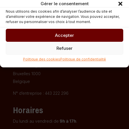
Gérer le consentement
Nous utilisons des cookies afin d’analyser l’audience du site et
d’améliorer votre expérience de navigation. Vous pouvez accepter,
refuser ou personnaliser vos choix à tout moment.
Accepter
Fédération CIDJ
Refuser
Rue Saint-Ghislain, 29
Politique des cookies
Politique de confidentialité
(Porte Garage)
Bruxelles 1000
Belgique
N° d’entreprise : 443 222 296
Horaires
Du lundi au vendredi de
9h à 17h
.