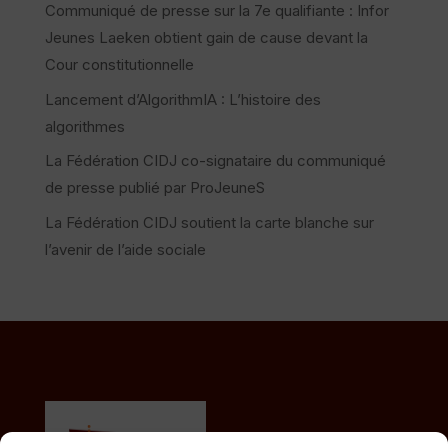
Communiqué de presse sur la 7e qualifiante : Infor
Jeunes Laeken obtient gain de cause devant la
Cour constitutionnelle
Lancement d’AlgorithmIA : L’histoire des
algorithmes
La Fédération CIDJ co-signataire du communiqué
de presse publié par ProJeuneS
La Fédération CIDJ soutient la carte blanche sur
l’avenir de l’aide sociale