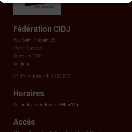
Fédération CIDJ
Rue Saint-Ghislain, 29
(Porte Garage)
Bruxelles 1000
Belgique
N° d’entreprise : 443 222 296
Horaires
Du lundi au vendredi de
9h à 17h
.
Accès